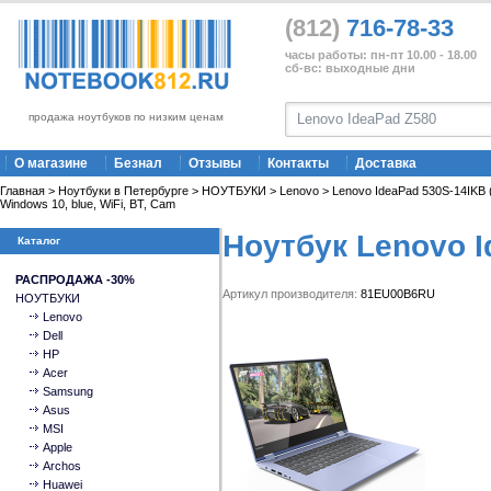
(812)
716-78-33
часы работы: пн-пт 10.00 - 18.00
сб-вс: выходные дни
продажа ноутбуков по низким ценам
О магазине
Безнал
Отзывы
Контакты
Доставка
Главная
>
Ноутбуки в Петербурге
>
НОУТБУКИ
>
Lenovo
> Lenovo IdeaPad 530S-14IKB 
Windows 10, blue, WiFi, BT, Cam
Ноутбук Lenovo 
Каталог
РАСПРОДАЖА -30%
Артикул производителя:
81EU00B6RU
НОУТБУКИ
Lenovo
Dell
HP
Acer
Samsung
Asus
MSI
Apple
Archos
Huawei