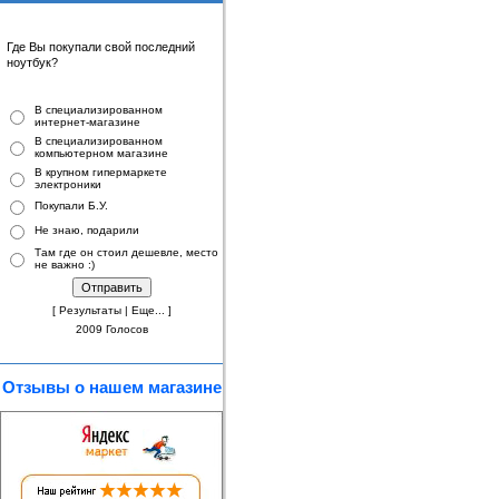
Где Вы покупали свой последний
ноутбук
?
В специализированном
интернет-магазине
В специализированном
компьютерном магазине
В крупном гипермаркете
электроники
Покупали Б.У.
Не знаю, подарили
Там где он стоил дешевле, место
не важно :)
[
Результаты
|
Еще...
]
2009 Голосов
Отзывы о нашем магазине