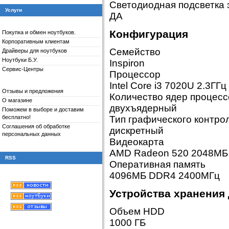
Светодиодная подсветка 
Услуги
ДА
Конфигурация
Покупка и обмен ноутбуков.
Корпоративным клиентам
Семейство
Драйверы для
ноутбуков
Ноутбуки Б.У.
Inspiron
Сервис-Центры
Процессор
Intel Core i3 7020U 2.3ГГц
Отзывы и предложения
Количество ядер процес
О магазине
двухъядерный
Поможем в выборе и доставим
бесплатно!
Тип графического контро
Соглашения об обработке
дискретный
персональных данных
Видеокарта
AMD Radeon 520 2048МБ
RSS
Оперативная память
4096МБ DDR4 2400МГц
Устройства хранения
Объем HDD
1000 ГБ