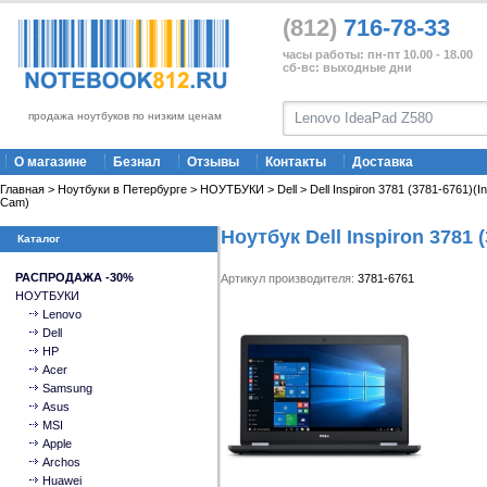
(812)
716-78-33
часы работы: пн-пт 10.00 - 18.00
сб-вс: выходные дни
продажа ноутбуков по низким ценам
О магазине
Безнал
Отзывы
Контакты
Доставка
Главная
>
Ноутбуки в Петербурге
>
НОУТБУКИ
>
Dell
> Dell Inspiron 3781 (3781-6761)(I
Cam)
Ноутбук Dell Inspiron 3781 
Каталог
РАСПРОДАЖА -30%
Артикул производителя:
3781-6761
НОУТБУКИ
Lenovo
Dell
HP
Acer
Samsung
Asus
MSI
Apple
Archos
Huawei