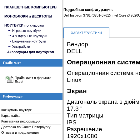
ПЛАНШЕТНЫЕ КОМПЬЮТЕРЫ
Подробная конфигурация:
Dell Inspiron 3781 (3781-6761)(Intel Core i3 702
МОНОБЛОКИ и ДЕСКТОПЫ
НОУТБУКИ по классам
Игровые ноутбуки
ХАРАКТЕРИСТИКИ
4-x ядерные ноутбуки
Бюджетные ноутбуки
Вендор
Ультрабуки
DELL
Аксессуары для ноутбуков
Операционная систе
Прайс-лист
Операционная система н
Прайс-лист в формате
Linux
Excel
Экран
Информация
Диагональ экрана в дюйм
17.3 "
Как купить ноутбук
Тип матрицы
Карта сайта
IPS
Контактная информация
Доставка по Санкт-Петербургу
Разрешение
Отзывы и предложения
1920x1080