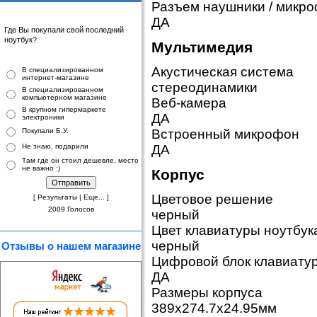
Разъем наушники / микр
ДА
Где Вы покупали свой последний
ноутбук
?
Мультимедия
Акустическая система
В специализированном
интернет-магазине
стереодинамики
В специализированном
компьютерном магазине
Веб-камера
В крупном гипермаркете
ДА
электроники
Покупали Б.У.
Встроенный микрофон
Не знаю, подарили
ДА
Там где он стоил дешевле, место
не важно :)
Корпус
Цветовое решение
[
Результаты
|
Еще...
]
2009 Голосов
черный
Цвет клавиатуры ноутбук
черный
Отзывы о нашем магазине
Цифровой блок клавиату
ДА
Размеры корпуса
389x274.7x24.95мм