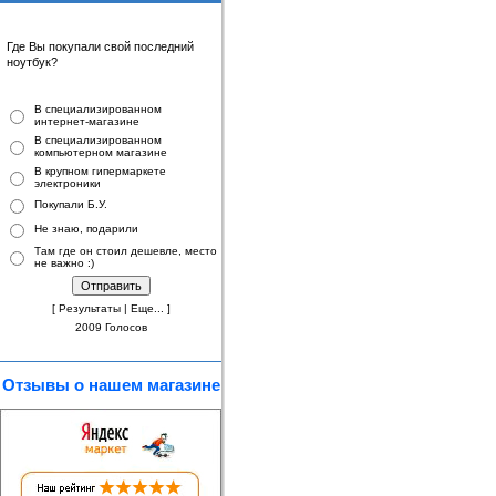
Где Вы покупали свой последний
ноутбук
?
В специализированном
интернет-магазине
В специализированном
компьютерном магазине
В крупном гипермаркете
электроники
Покупали Б.У.
Не знаю, подарили
Там где он стоил дешевле, место
не важно :)
[
Результаты
|
Еще...
]
2009 Голосов
Отзывы о нашем магазине