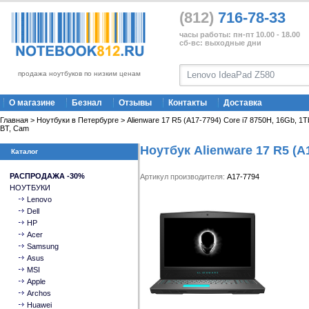
(812)
716-78-33
часы работы: пн-пт 10.00 - 18.00
сб-вс: выходные дни
продажа ноутбуков по низким ценам
О магазине
Безнал
Отзывы
Контакты
Доставка
Главная
>
Ноутбуки в Петербурге
> Alienware 17 R5 (A17-7794) Core i7 8750H, 16Gb, 1T
BT, Cam
Ноутбук Alienware 17 R5 (A
Каталог
РАСПРОДАЖА -30%
Артикул производителя:
A17-7794
НОУТБУКИ
Lenovo
Dell
HP
Acer
Samsung
Asus
MSI
Apple
Archos
Huawei